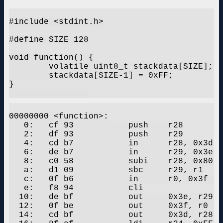
#include <stdint.h>

#define SIZE 128

void function() {

	volatile uint8_t stackdata[SIZE];

	stackdata[SIZE-1] = 0xFF;

}

00000000 <function>:

   0:	cf 93       	push	r28

   2:	df 93       	push	r29

   4:	cd b7       	in	r28, 0x3d	; 61

   6:	de b7       	in	r29, 0x3e	; 62

   8:	c0 58       	subi	r28, 0x80	; 128

   a:	d1 09       	sbc	r29, r1

   c:	0f b6       	in	r0, 0x3f	; 63

   e:	f8 94       	cli

  10:	de bf       	out	0x3e, r29	; 62

  12:	0f be       	out	0x3f, r0	; 63

  14:	cd bf       	out	0x3d, r28	; 61
