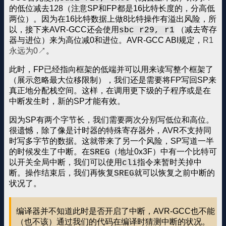
的低位减去128（注意SP和FP都是16比特长度的，分高低
两位）。因为在16比特数据上做8比特操作有溢出风险，所
以，接下来AVR-GCC还会使用
（减去寄存
sbc r29, r1
器与进位）来为高位减0和进位。AVR-GCC ABI规定，
R1
永远为0
。
此时，FP已经指向框架的低端并可以用来读写整个框架了
（展示忽略最大位移限制），我们还是需要将FP写回SP来
真正地分配栈空间。这样，在调用更下级的子程序或是在
中断发生时，新的SP才能有效。
因为SP有两个字节长，我们需要两次分别写低位和高位。
很遗憾，除了像是计时器的特殊寄存器外，AVR不支持同
时写多字节的数据。这就带来了另一个风险，SP写道一半
的时候发生了中断。在
（地址0x3F）中有一个比特可
SREG
以开关全局中断，我们可以使用
指令来暂时关掉中
cli
断。操作结束后，我们再恢复
就可以恢复之前中断的
SREG
状况了。
编译器并不知道此时是否开启了中断，AVR-GCC也不能
（也不该）通过我们的代码在编译时猜测中断的状况。