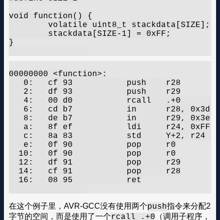
void function() {

	volatile uint8_t stackdata[SIZE];

	stackdata[SIZE-1] = 0xFF;

}

00000000 <function>:

   0:	cf 93       	push	r28

   2:	df 93       	push	r29

   4:	00 d0       	rcall	.+0      	; 0x6 - Relative call: to the next line (so, no effect on PC)

   6:	cd b7       	in	r28, 0x3d	; 61

   8:	de b7       	in	r29, 0x3e	; 62

   a:	8f ef       	ldi	r24, 0xFF	; 255

   c:	8a 83       	std	Y+2, r24	; 0x02

   e:	0f 90       	pop	r0

  10:	0f 90       	pop	r0

  12:	df 91       	pop	r29

  14:	cf 91       	pop	r28

  16:	08 95       	ret

在这个例子里，AVR-GCC没有使用两个
指令来分配2
push
字节的空间，而是使用了一个
（调用子程序，
rcall .+0