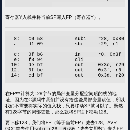
寄存器Y入栈并将当前SP写入FP（寄存器Y）。
   8:	c0 58       	subi	r28, 0x80	; 128

   a:	d1 09       	sbc	r29, r1

   c:	0f b6       	in	r0, 0x3f	; 63

   e:	f8 94       	cli

  10:	de bf       	out	0x3e, r29	; 62

  12:	0f be       	out	0x3f, r0	; 63

  14:	cd bf       	out	0x3d, r28	; 61

在FP中计算为128字节的局部变量分配空间后的栈的地
址。因为在C源码中我们并没有给这些局部变量赋值，所以
我们不需要将实际的值入栈，只要移动SP就可以了。既然
有128字节的局部变量，那么就将SP往下移动128。
要下移128，我们将FP（等于当前FP）减去128。AVR-
GCC首先使用
（减去立即数）来为FP
subi r28, 0x80