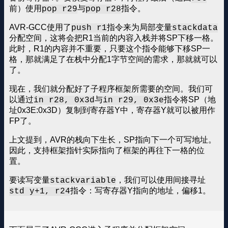
前）使用
与
指令。
pop r29
pop r28
AVR-GCC使用了
指令来为局部变量
push r1
stackdata
分配空间，这将会把R1当前的内容入栈并将SP下移一格。
此时，R1的内容并不重要，只要这个指令能够下移SP一
格，那就满足了在栈中分配1字节空间的需求，那就就可以
了。
现在，我们就分配好了子程序框架所需要的空间。我们可
以通过
与
指令将SP（地
in r28, 0x3d
in r29, 0x3e
址0x3E:0x3D）复制到寄存器Y中，寄存器Y就可以被用作
FP了。
上文提到，AVR的栈向下生长，SP指向下一个可写地址。
因此，支持框架指针实际指向了框架的再往下一格的位
置。
要读写变量
，我们可以使用间接寻址
stackvariable
指令：写寄存器Y指向的地址，偏移1。
std y+1, r24