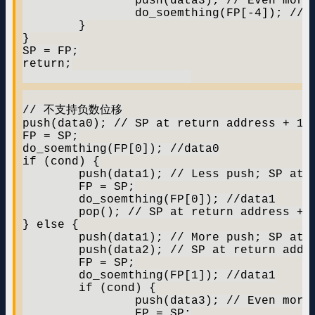
		push(data3); // Even more push

		do_soemthing(FP[-4]); //data3

	}

}

SP = FP;

return;

// 不支持负数位移

push(data0); // SP at return address + 1

FP = SP;

do_soemthing(FP[0]); //data0

if (cond) {

	push(data1); // Less push; SP at return address + 2

	FP = SP;

	do_soemthing(FP[0]); //data1

	pop(); // SP at return address + 1

} else {

	push(data1); // More push; SP at return address + 2

	push(data2); // SP at return address + 3

	FP = SP;

	do_soemthing(FP[1]); //data1

	if (cond) {

		push(data3); // Even more push; SP at return address + 4

		FP = SP;
