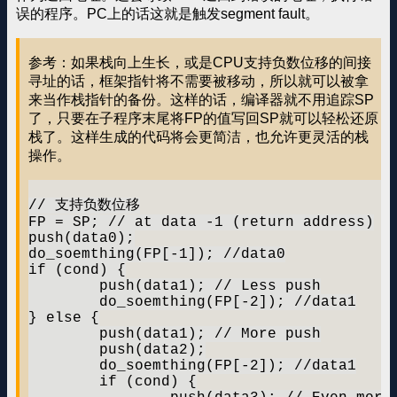
误的程序。PC上的话这就是触发segment fault。
参考：如果栈向上生长，或是CPU支持负数位移的间接
寻址的话，框架指针将不需要被移动，所以就可以被拿
来当作栈指针的备份。这样的话，编译器就不用追踪SP
了，只要在子程序末尾将FP的值写回SP就可以轻松还原
栈了。这样生成的代码将会更简洁，也允许更灵活的栈
操作。
// 支持负数位移

FP = SP; // at data -1 (return address)

push(data0);

do_soemthing(FP[-1]); //data0

if (cond) {

	push(data1); // Less push

	do_soemthing(FP[-2]); //data1

} else {

	push(data1); // More push

	push(data2);

	do_soemthing(FP[-2]); //data1

	if (cond) {
