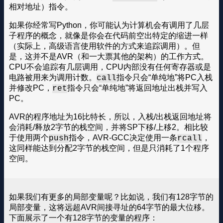
相对地址）指令。
如果你经常写Python，你可能认为计算机会有调用了几层
子程序的概念，就像是你会在代码前空出特定的缩进一样
（实际上，高级语言使用软件的方式来追踪调用）。但
是，这并不是AVR（和一大票其他的架构）的工作方式。
CPU不会追踪有几层调用，CPU内部没有任何寄存器或是
电路被用来为调用计数。
指令只会“单纯地”将PC入栈
call
并修改PC，
指令只会“单纯地”将返回地址出栈并写入
ret
PC。
AVR的程序地址为16比特长，所以，入栈/出栈返回地址将
会消耗/释放2字节的栈空间，并将SP下移/上移2。相比较
于使用两个
指令，AVR-GCC决定使用一条
，
push
rcall
这同样能达到分配2字节的栈空间，但是只消耗了1个程序
空间。
如果我们有更多的局部变量呢？比如说，我们有128字节的
局部变量，这将远超AVR间接寻址的64字节的最大位移。
下面展示了一个有128字节的变量的程序：