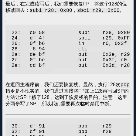
最后，在完成读写后，我们需要恢复FP，将这个128的位
移减回去：
，
。
subi r28, 0x80
sbci r29, 0x00
  22:	c0 58       	subi	r28, 0x80	; 128

  24:	df 4f       	sbci	r29, 0xFF	; 255

  26:	0f b6       	in	r0, 0x3f	; 63

  28:	f8 94       	cli

  2a:	de bf       	out	0x3e, r29	; 62

  2c:	0f be       	out	0x3f, r0	; 63

  2e:	cd bf       	out	0x3d, r28	; 61

在返回主程序前，我们还要恢复栈。显然，执行128次
pop
指令是不现实的。我们通过直接将FP加上128再写回SP的
方法让SP上移了128，达到了恢复栈的目的。注意，这里
分两步写了SP，所以我们需要再次临时禁用中断。
  30:	df 91       	pop	r29

  32:	cf 91       	pop	r28
