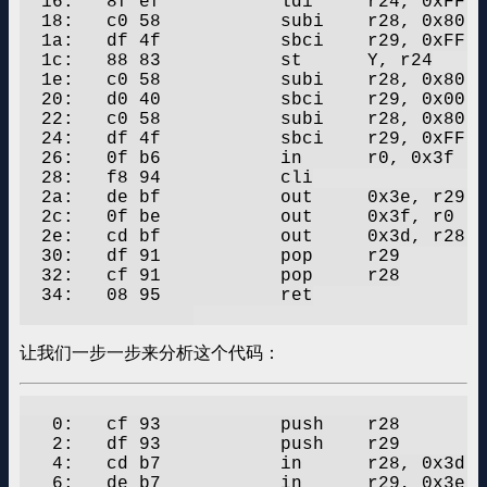
  16:	8f ef       	ldi	r24, 0xFF	; 255

  18:	c0 58       	subi	r28, 0x80	; 128

  1a:	df 4f       	sbci	r29, 0xFF	; 255

  1c:	88 83       	st	Y, r24

  1e:	c0 58       	subi	r28, 0x80	; 128

  20:	d0 40       	sbci	r29, 0x00	; 0

  22:	c0 58       	subi	r28, 0x80	; 128

  24:	df 4f       	sbci	r29, 0xFF	; 255

  26:	0f b6       	in	r0, 0x3f	; 63

  28:	f8 94       	cli

  2a:	de bf       	out	0x3e, r29	; 62

  2c:	0f be       	out	0x3f, r0	; 63

  2e:	cd bf       	out	0x3d, r28	; 61

  30:	df 91       	pop	r29

  32:	cf 91       	pop	r28

  34:	08 95       	ret

让我们一步一步来分析这个代码：
   0:	cf 93       	push	r28

   2:	df 93       	push	r29

   4:	cd b7       	in	r28, 0x3d	; 61

   6:	de b7       	in	r29, 0x3e	; 62
