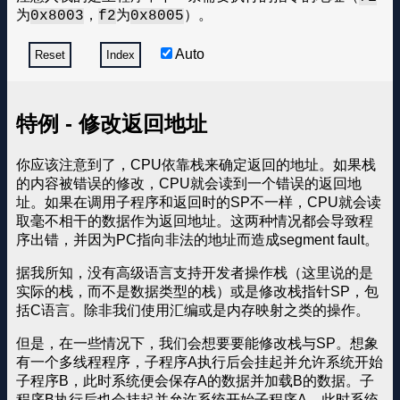
为
，
为
）。
0x8003
f2
0x8005
Auto
Reset
Index
特例 - 修改返回地址
你应该注意到了，CPU依靠栈来确定返回的地址。如果栈
的内容被错误的修改，CPU就会读到一个错误的返回地
址。如果在调用子程序和返回时的SP不一样，CPU就会读
取毫不相干的数据作为返回地址。这两种情况都会导致程
序出错，并因为PC指向非法的地址而造成segment fault。
据我所知，没有高级语言支持开发者操作栈（这里说的是
实际的栈，而不是数据类型的栈）或是修改栈指针SP，包
括C语言。除非我们使用汇编或是内存映射之类的操作。
但是，在一些情况下，我们会想要要能修改栈与SP。想象
有一个多线程程序，子程序A执行后会挂起并允许系统开始
子程序B，此时系统便会保存A的数据并加载B的数据。子
程序B执行后也会挂起并允许系统开始子程序A，此时系统