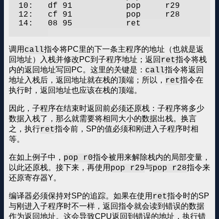
  10:	df 91       	pop	r29

  12:	cf 91       	pop	r28

  14:	08 95       	ret

调用
指令将PC里的下一条主程序的地址（也就是返
call
回地址）入栈并修改PC到子程序地址；返回
指令将栈
ret
内的返回地址写回PC。这里的关键是：
指令将返回
call
地址入栈后，返回地址就在栈的顶端；所以，
指令在
ret
执行时，返回地址也应该在栈的顶端。
因此，子程序在结束时返回前必须还原栈：子程序将多少
数据入栈了，那么就需要将相同大小的数据出栈。换言
之，执行
指令前，SP的值必须和刚进入子程序时相
ret
等。
在如上例子中，
指令被用来解除栈内的局部变量，
pop r0
以此还原栈。接下来，再使用
与
指令来
pop r29
pop r28
还原寄存器Y。
编译器必须保持对SP的追踪。如果在使用
指令时的SP
ret
与刚进入子程序时不一样，返回指令就会读到错误的数据
作为返回地址。这会导致CPU返回到错误的地址，执行错