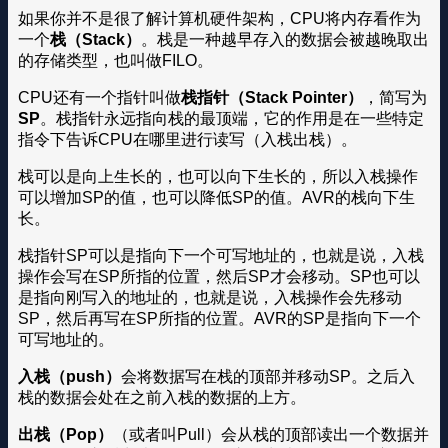
如果你并不是很了解计算机硬件架构，CPU将内存看作为
一个
栈（Stack）
。栈是一种越早存入的数据会被越晚取出
的存储类型，也叫做FILO。
CPU还有一个指针叫做
栈指针（Stack Pointer）
，简写为
SP
。栈指针永远指向栈的最顶端，它的作用是在一些特定
指令下告诉CPU在哪里进行读写（入栈出栈）。
栈可以是向上生长的，也可以向下生长的，所以入栈操作
可以增加SP的值，也可以降低SP的值。AVR的栈向下生
长。
栈指针SP可以是指向下一个可写地址的，也就是说，入栈
操作会写在SP所指的位置，然后SP才会移动。SP也可以
是指向刚写入的地址的，也就是说，入栈操作会先移动
SP，然后再写在SP所指的位置。AVR的SP是指向下一个
可写地址的。
入栈（push）
会将数据写在栈的顶部并移动SP。之后入
栈的数据会处在之前入栈的数据的上方。
出栈（Pop）
（或者叫Pull）会从栈的顶部读出一个数据并