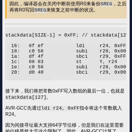
因此，编译器会在关闭中断前使用R0来备份
，之后
SREG
再将R0写回
来恢复之前中断的状况。
SREG
stackdata[SIZE-1] = 0xFF; // stackdata[127]
  16:	8f ef       	ldi	r24, 0xFF	; 255

  18:	c0 58       	subi	r28, 0x80	; 128

  1a:	df 4f       	sbci	r29, 0xFF	; 255

  1c:	88 83       	st	Y, r24

  1e:	c0 58       	subi	r28, 0x80	; 128

  20:	d0 40       	sbci	r29, 0x00	; 0

接下来，我们将把常数0xFF写入数组的最后一位，也就是
。
stackdata[127]
AVR-GCC先通过
指令将这个常数载入
ldi r24, 0xFF
R24。
因为间接寻址最大支持64字节位移，但是我们在这里需要
的位移显然大于这个限制了。因此，AVR-GCC计算了