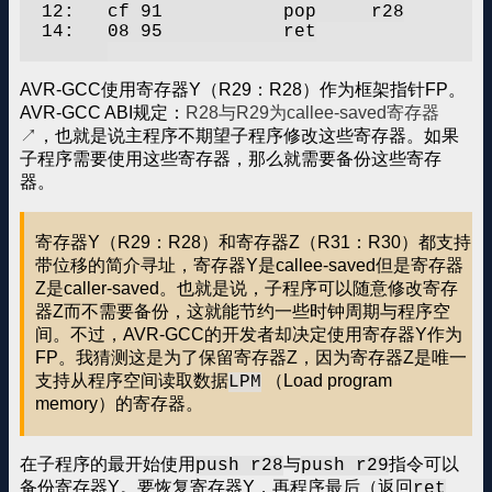
  12:	cf 91       	pop	r28

  14:	08 95       	ret

AVR-GCC使用寄存器Y（R29：R28）作为框架指针FP。
AVR-GCC ABI规定：
R28与R29为callee-saved寄存器
，也就是说主程序不期望子程序修改这些寄存器。如果
子程序需要使用这些寄存器，那么就需要备份这些寄存
器。
寄存器Y（R29：R28）和寄存器Z（R31：R30）都支持
带位移的简介寻址，寄存器Y是callee-saved但是寄存器
Z是caller-saved。也就是说，子程序可以随意修改寄存
器Z而不需要备份，这就能节约一些时钟周期与程序空
间。不过，AVR-GCC的开发者却决定使用寄存器Y作为
FP。我猜测这是为了保留寄存器Z，因为寄存器Z是唯一
支持从程序空间读取数据
（Load program
LPM
memory）的寄存器。
在子程序的最开始使用
与
指令可以
push r28
push r29
备份寄存器Y。要恢复寄存器Y，再程序最后（返回
ret