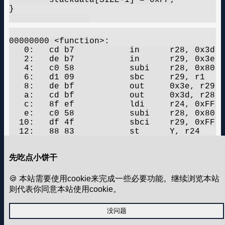
}

00000000 <function>:

   0:	cd b7       	in	r28, 0x3d	; 61

   2:	de b7       	in	r29, 0x3e	; 62

   4:	c0 58       	subi	r28, 0x80	; 128

   6:	d1 09       	sbc	r29, r1

   8:	de bf       	out	0x3e, r29	; 62

   a:	cd bf       	out	0x3d, r28	; 61

   c:	8f ef       	ldi	r24, 0xFF	; 255

   e:	c0 58       	subi	r28, 0x80	; 128

  10:	df 4f       	sbci	r29, 0xFF	; 255

  12:	88 83       	st	Y, r24

  14:	c0 58       	subi	r28, 0x80	; 128

  16:	d0 40       	sbci	r29, 0x00	; 0

先吃点小饼干
  18:	c0 58       	subi	r28, 0x80	; 128

  1a:	df 4f       	sbci	r29, 0xFF	; 255

  1c:	0f b6       	in	r0, 0x3f	; 63

🍪 本站需要使用cookie来完成一些必要功能。继续浏览本站
  1e:	f8 94       	cli

则代表你同意本站使用cookie。
  20:	de bf       	out	0x3e, r29	; 62

  22:	0f be       	out	0x3f, r0	; 63

没问题
  24:	cd bf       	out	0x3d, r28	; 61

  26:	08 95       	ret
