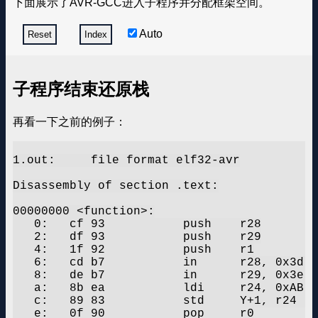
下面展示了AVR-GCC进入子程序并分配框架空间。
Auto
Reset
Index
子程序结束还原栈
再看一下之前的例子：
1.out:     file format elf32-avr

Disassembly of section .text:

00000000 <function>:

   0:	cf 93       	push	r28

   2:	df 93       	push	r29

   4:	1f 92       	push	r1

   6:	cd b7       	in	r28, 0x3d	; 61

   8:	de b7       	in	r29, 0x3e	; 62

   a:	8b ea       	ldi	r24, 0xAB	; 171

   c:	89 83       	std	Y+1, r24	; 0x01

   e:	0f 90       	pop	r0
